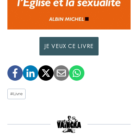
JE VEUX CE LIVRE
Étiquettes
#
Livre
de
la
publication :