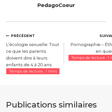
PedagoCoeur
Navigation
PRÉCÉDENT
SUIVA
de
L’écologie sexuelle: Tout
Pornographie – Ét
ce que les parents
en que
l’article
doivent dire à leurs
enfants de 4 à 20 ans
Publications similaires