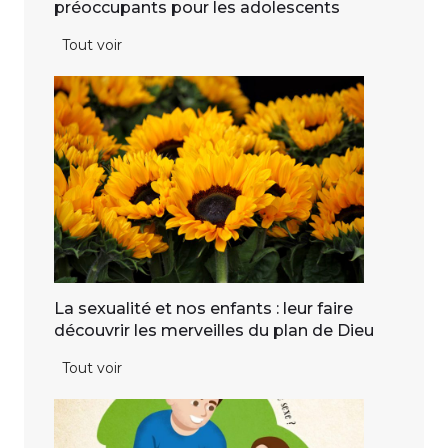
préoccupants pour les adolescents
i
u
e
l
P
Tout voir
l
a
o
d
v
r
e
o
n
l
i
o
’
t
g
é
r
d
a
u
p
c
h
a
i
t
La sexualité et nos enfants : leur faire
e
i
découvrir les merveilles du plan de Dieu
e
o
n
L
Tout voir
n
l
a
n
i
s
a
g
e
t